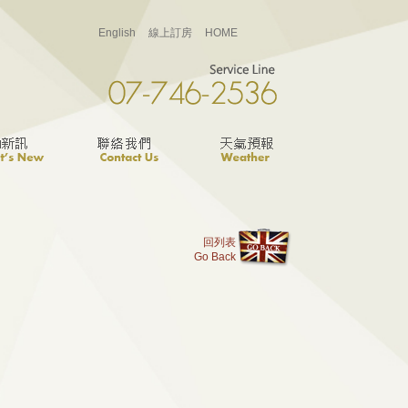
English
線上訂房
HOME
回列表
Go Back