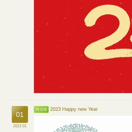
2023 Happy new Year
NL公告
01
2023.01