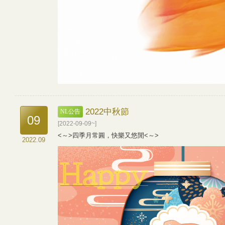
2022中秋節
NL公告
09
[2022-09-09~]
<～>四季月常圓，快樂又悠閒<～>
2022.09