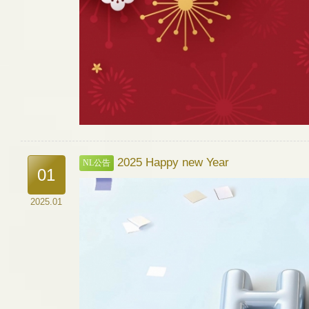
2025 Happy new Year
NL公告
01
2025.01