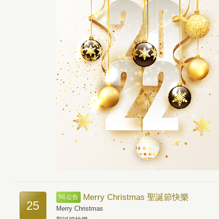
Merry Christmas 聖誕節快樂
NL公告
25
Merry Christmas